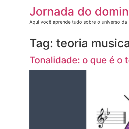
Ir
Jornada do domin
para
o
Aqui você aprende tudo sobre o universo da
conteúdo
Tag:
teoria musica
Tonalidade: o que é o