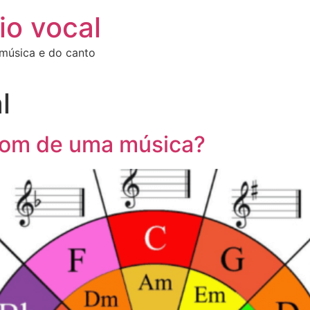
io vocal
 música e do canto
l
 tom de uma música?